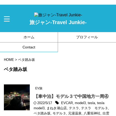
旅ジャン-Travel Junkie-
ホーム
プロフィール
Contact
HOME
>
ベタ踏み坂
ベタ踏み坂
EV旅
【車中泊】モデル３で中国地方一周④
2022/5/17
EVCAR
,
model3
,
tesla
,
tesla
model3
,
まねき湖山店
,
テスラ
,
テスラ モデル３
,
ベタ踏み坂
,
モデル３
,
元湯温泉
,
八重垣神社
,
出雲